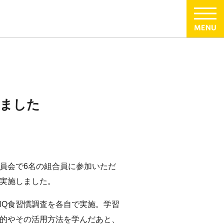
しました
員会で
6
名の組合員に参加いただ
実施しました。
HQ
食習慣調査を各自で実施。学習
的やその活用方法を学んだあと、