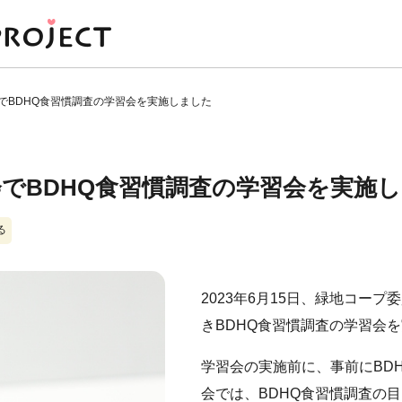
でBDHQ食習慣調査の学習会を実施しました
でBDHQ食習慣調査の学習会を実施
る
2023年
6
月
15
日、緑地コープ委
き
BDHQ
食習慣調査の学習会を
学習会の実施前に、事前に
BD
会では、
BDHQ
食習慣調査の目