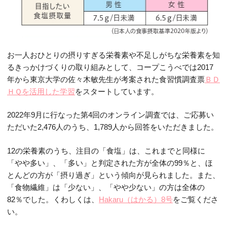
お一人おひとりの摂りすぎる栄養素や不足しがちな栄養素を知
るきっかけづくりの取り組みとして、コープこうべでは
2017
年から東京大学の佐々木敏先生が考案された食習慣調査票
ＢＤ
ＨＱを活用した学習
をスタートしています。
2022年
9
月に行なった第
4
回のオンライン調査では、ご応募い
ただいた
2,476
人のうち、
1,789
人から回答をいただきました。
12の栄養素のうち、注目の「食塩」は、これまでと同様に
「やや多い」、「多い」と判定された方が全体の
99
％と、ほ
とんどの方が「摂り過ぎ」という傾向が見られました。また、
「食物繊維」は「少ない」、「やや少ない」の方は全体の
82
％でした。くわしくは、
Hakaru
（はかる）
8
号
をご覧くださ
い。