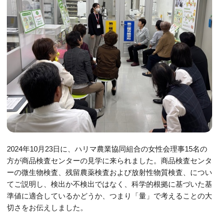
2024年
10
月
23
日に、ハリマ農業協同組合の女性会理事
15
名の
方が商品検査センターの見学に来られました。商品検査センタ
ーの微生物検査、残留農薬検査および放射性物質検査、につい
てご説明し、検出か不検出ではなく、科学的根拠に基づいた基
準値に適合しているかどうか、つまり「量」で考えることの大
切さをお伝えしました。